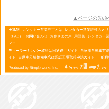
▲ページの先頭
HOME
レンタカー営業許可とは
レンタカー営業許可のメリ
（FAQ）
お問い合わせ
お客さまの声
用語集
レンタカー
ンク
ディーラーナンバー取得は回送運行ガイド
自家用自動車有
イド
自動車分解整備事業は認証工場取得申請ガイド
一般貨
Produced by Simple works Inc.