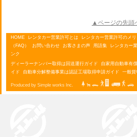
▲ページの先頭
HOME
レンタカー営業許可とは
レンタカー営業許可のメリ
（FAQ）
お問い合わせ
お客さまの声
用語集
レンタカー
ンク
ディーラーナンバー取得は回送運行ガイド
自家用自動車有
イド
自動車分解整備事業は認証工場取得申請ガイド
一般貨
Produced by Simple works Inc.