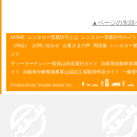
▲ページの先頭
HOME
レンタカー営業許可とは
レンタカー営業許可のメリ
（FAQ）
お問い合わせ
お客さまの声
用語集
レンタカー
ンク
ディーラーナンバー取得は回送運行ガイド
自家用自動車有
イド
自動車分解整備事業は認証工場取得申請ガイド
一般貨
Produced by Simple works Inc.