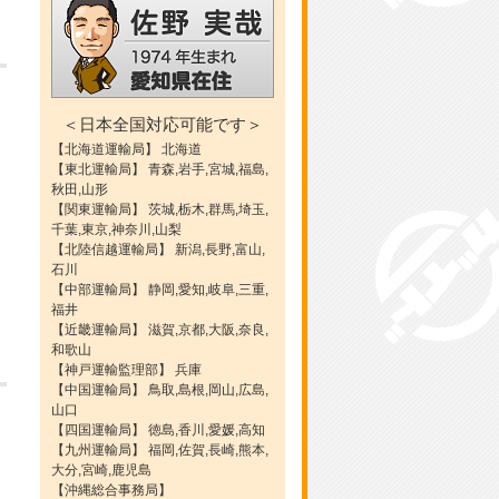
＜日本全国対応可能です＞
【北海道運輸局】 北海道
【東北運輸局】 青森,岩手,宮城,福島,
秋田,山形
【関東運輸局】 茨城,栃木,群馬,埼玉,
千葉,東京,神奈川,山梨
【北陸信越運輸局】 新潟,長野,富山,
石川
【中部運輸局】 静岡,愛知,岐阜,三重,
福井
【近畿運輸局】 滋賀,京都,大阪,奈良,
和歌山
【神戸運輸監理部】 兵庫
【中国運輸局】 鳥取,島根,岡山,広島,
山口
【四国運輸局】 徳島,香川,愛媛,高知
【九州運輸局】 福岡,佐賀,長崎,熊本,
大分,宮崎,鹿児島
【沖縄総合事務局】